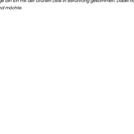
e bin ich mit der Grünen Liste in Berührung gekommen. Dabei h
und möchte.