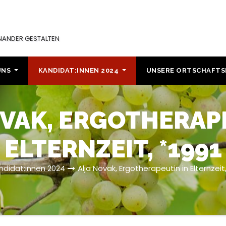
INANDER GESTALTEN
UNS
KANDIDAT:INNEN 2024
UNSERE ORTSCHAFT
VAK, ERGOTHERAP
ELTERNZEIT, *1991
ndidat:innen 2024
Alja Novak, Ergotherapeutin in Elternzeit,