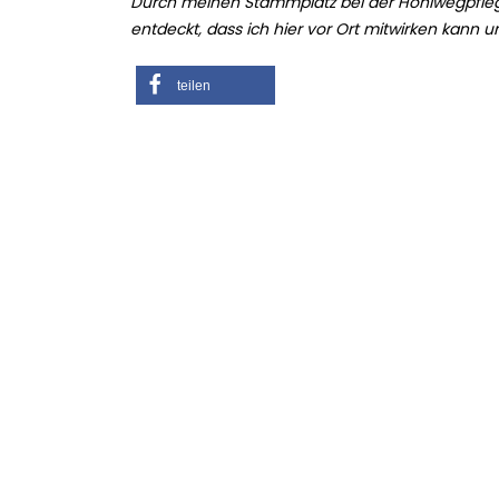
Durch meinen Stammplatz bei der Hohlwegpfleg
entdeckt, dass ich hier vor Ort mitwirken kann 
teilen