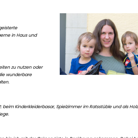
eisterte
gerne in Haus und
keiten zu nutzen oder
 die wunderbare
lten.
beim Kinderkleiderbasar, Spielzimmer im Ratsstüble und als Hol
lege.