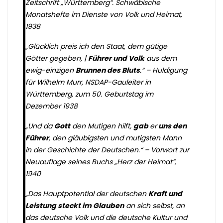
Zeitschrift „Württemberg“. Schwäbische
Monatshefte im Dienste von Volk und Heimat,
1938
„Glücklich preis ich den Staat, dem gütige
Götter gegeben, |
Führer und Volk
aus dem
ewig-einzigen
Brunnen des Bluts
.“ –
Huldigung
für Wilhelm Murr, NSDAP-Gauleiter in
Württemberg, zum 50. Geburtstag im
Dezember 1938
„Und da
Gott
den Mutigen hilft,
gab
er
uns den
Führer
, den gläubigsten und mutigsten Mann
in der Geschichte der Deutschen.“ –
Vorwort zur
Neuauflage seines Buchs „Herz der Heimat“,
1940
„Das Hauptpotential der deutschen
Kraft und
Leistung steckt im Glauben
an sich selbst, an
das deutsche Volk und die deutsche Kultur und