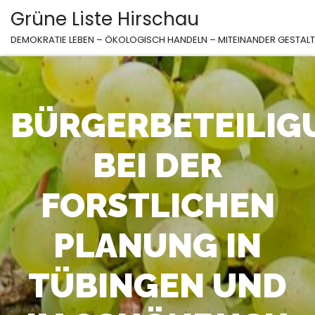
Zum
Grüne Liste Hirschau
Inhalt
DEMOKRATIE LEBEN – ÖKOLOGISCH HANDELN – MITEINANDER GESTAL
springen
BÜRGERBETEILIG
BEI DER
FORSTLICHEN
PLANUNG IN
TÜBINGEN UND