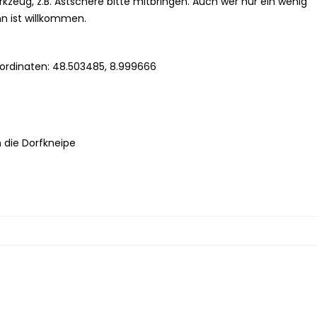
eug, z.B. Astschere bitte mitbringen. Auch wer nur ein wenig
n ist willkommen.
oordinaten: 48.503485, 8.999666
n die Dorfkneipe