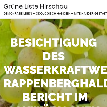
Zum
Grüne Liste Hirschau
Inhalt
DEMOKRATIE LEBEN – ÖKOLOGISCH HANDELN – MITEINANDER GESTAL
springen
BESICHTIGUNG
DES
WASSERKRAFTWE
RAPPENBERGHALD
BERICHT IM