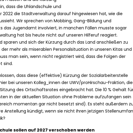
in, dass die Uhlandschule und
2022 die Stadtverwaltung darauf hingewiesen hat, wie die
aussieht. Wir sprechen von Mobbing, Gang-Bildung und
ereits das Jugendamt involviert, in manchen Fällen musste sogar
rwaltung hat bis heute nicht auf unseren Hilferuf reagiert.
d sparen und sich der Kürzung durch das Land anschließen zu
 der mehr als miserablen Personalsituation in unseren Kitas und
uss man sein, wenn nicht registriert wird, dass die Folgen der
t sind.
lossen, dass diese (effektive) Kürzung der Sozialarbeiterstelle
er bei unseren Kolleg_innen der UWV/proHirschau-Fraktion, die
Sitzung des Ortschaftsrates eingebracht hat. Die 10 % Gehalt fü
ten in der aktuellen Situation ohne Probleme aufzufangen sein
lbereich momentan gar nicht besetzt sind). Es steht außerdem z
re Anstellung kündigt, wenn sie nicht ihren jetzigen Stellenumfa
ik?
chule sollen auf 2027 verschoben werden