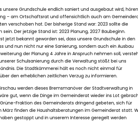
s unsere Grundschule endlich saniert und ausgebaut wird, höre
anung – am Ortschaftsrat und offensichtlich auch am Gemeinder
en verschoben hat. Der bisherige Stand war: 2023 sollte die
 sein. Der jetzige Stand ist: 2023 Planung, 2027 Baubeginn.
rst jetzt bekannt geworden sei, dass unsere Grundschule in den
und nun nicht nur eine Sanierung, sondern auch ein Ausbau
weiterung der Planung 4 Jahre in Anspruch nehmen soll, verste
unserer Schulsanierung durch die Verwaltung stößt bei uns
ändnis. Die Stadtkämmerei hält es noch nicht einmal für
über den erheblichen zeitlichen Verzug zu informieren.
 Hirschau werden dieses Bremsmanöver der Stadtverwaltung in
wäre gut, wenn die Dinge im Gemeinderat wieder ins Lot gebrac
/Grüne-Fraktion des Gemeinderats dringend gebeten, sich für
Im März finden die Haushaltsberatungen im Gemeinderat statt. W
rhaben gestoppt und in unserem Interesse geregelt werden