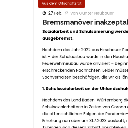
Aus dem Ortschaftsrat
27 Feb.
von Gunter Neubauer
Bremsmanöver inakzeptab
Sozialarbeit und Schulsanierung werd
ausgebremst.
Nachdem das Jahr 2022 aus Hirschauer Pers
ist – der Schulausbau wurde in den Haus
Feuerwehrneubau wurde anvisiert – beginnt
erschreckenden Nachrichten. Leider müssen
Sachverhalten beschäftigen, die wir als län
1. Schulsozialarbeit an der Uhlandschul
Nachdem das Land Baden-Würtemberg die b
Schulsozialarbeiterin in Zeiten von Corona
die offensichtlichen Folgen der Pandemi
Erhöhung nun aber am 31.7.2023 ausläuft, 
Tübingen sich diesem Schritt anschließen