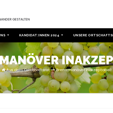
INANDER GESTALTEN
UNS
KANDIDAT:INNEN 2024
UNSERE ORTSCHAFT
MANÖVER INAKZEP
Aus dem Ortschaftsrat
Bremsmanöver inakzeptabel!