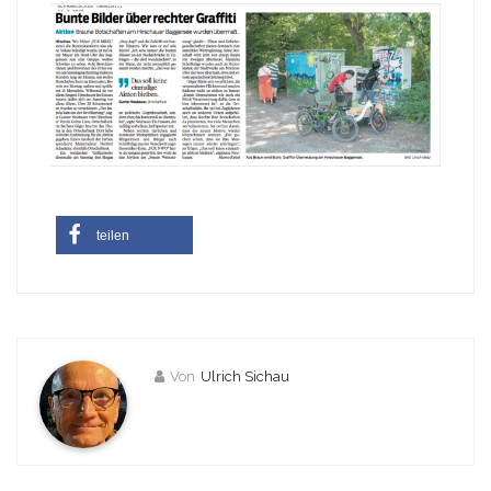
teilen
Von
Ulrich Sichau