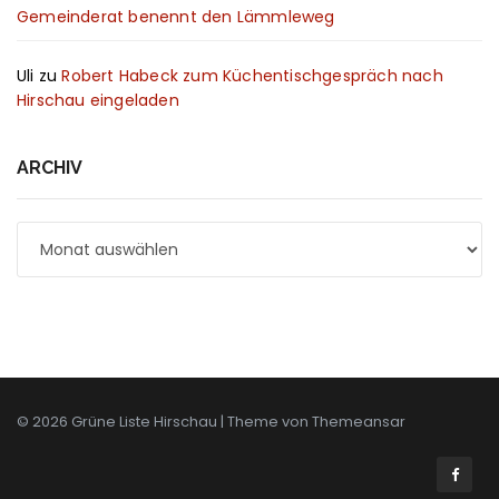
Gemeinderat benennt den Lämmleweg
Uli
zu
Robert Habeck zum Küchentischgespräch nach
Hirschau eingeladen
ARCHIV
Archiv
© 2026 Grüne Liste Hirschau | Theme von
Themeansar