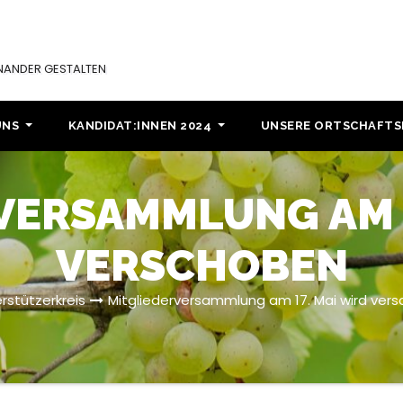
INANDER GESTALTEN
UNS
KANDIDAT:INNEN 2024
UNSERE ORTSCHAFT
VERSAMMLUNG AM 1
VERSCHOBEN
rstützerkreis
Mitgliederversammlung am 17. Mai wird ver