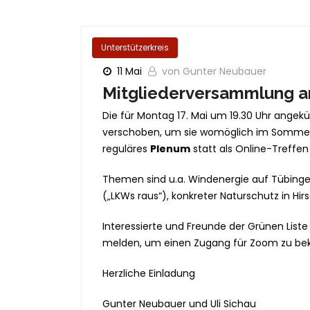
Unterstützerkreis
11 Mai
von Gunter Neubauer
Mitgliederversammlung am
Die für Montag 17. Mai um 19.30 Uhr angek
verschoben, um sie womöglich im Sommer i
reguläres
Plenum
statt als Online-Treffe
Themen sind u.a. Windenergie auf Tübinge
(„LKWs raus“), konkreter Naturschutz in Hir
Interessierte und Freunde der Grünen List
melden, um einen Zugang für Zoom zu b
Herzliche Einladung
Gunter Neubauer und Uli Sichau