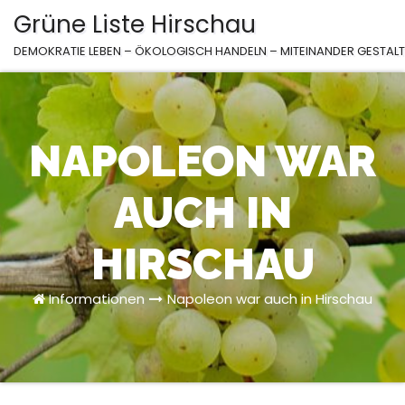
Zum
Grüne Liste Hirschau
Inhalt
DEMOKRATIE LEBEN – ÖKOLOGISCH HANDELN – MITEINANDER GESTAL
springen
NAPOLEON WAR
AUCH IN
HIRSCHAU
Informationen
Napoleon war auch in Hirschau