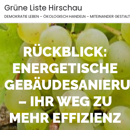
Zum
Grüne Liste Hirschau
Inhalt
DEMOKRATIE LEBEN – ÖKOLOGISCH HANDELN – MITEINANDER GESTAL
springen
RÜCKBLICK:
ENERGETISCHE
GEBÄUDESANIER
– IHR WEG ZU
MEHR EFFIZIENZ