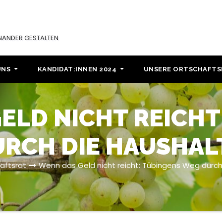
INANDER GESTALTEN
UNS
KANDIDAT:INNEN 2024
UNSERE ORTSCHAFT
ELD NICHT REICHT
RCH DIE HAUSHAL
aftsrat
Wenn das Geld nicht reicht: Tübingens Weg durch 