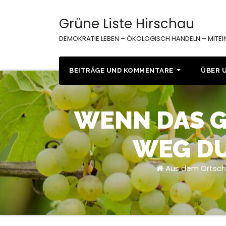
Zum
Inhalt
Grüne Liste Hirschau
springen
DEMOKRATIE LEBEN – ÖKOLOGISCH HANDELN – MITE
BEITRÄGE UND KOMMENTARE
ÜBER 
WENN DAS G
WEG DU
Aus dem Ortsch