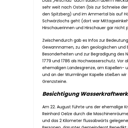
Dass „Hirschau“ auch südlich überm Necka
sehr weit nach Osten (bis zur Schneise de
den Spitzberg) und im Ammertal bis auf H
Schwärzlochs geht (dort war Mittagseinkehr)
Hirschauerinnen und Hirschauer gar nicht p
Zwischendurch gab es Infos zur Bedeutung
Gewannnamen, zu den geologischen und 
Besonderheiten und zur Begradigung des 
1779 und 1786 als Hochwasserschutz. Vor a
ehemaligen Landesgrenze, am Kapellen- 
und an der Wurmlinger Kapelle stießen wir 
Grenzsteine.
Besichtigung Wasserkraftwer
Am 22. August führte uns der ehemalige K
Reinhard Oelze durch die Maschinenräume
und das 2 Kilometer flussabwärts gelegene 
Personen, darunter Gemeinderat Benedikt