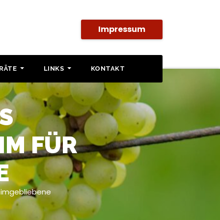
Impressum
SRÄTE
LINKS
KONTAKT
S
M FÜR
E
eimgebliebene