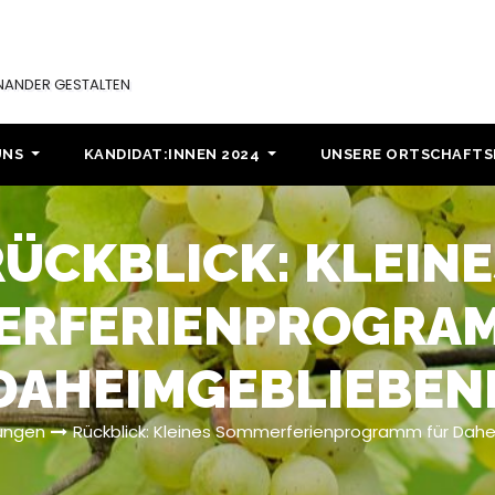
INANDER GESTALTEN
UNS
KANDIDAT:INNEN 2024
UNSERE ORTSCHAFT
RÜCKBLICK: KLEINE
ERFERIENPROGRAM
DAHEIMGEBLIEBEN
ungen
Rückblick: Kleines Sommerferienprogramm für Dah