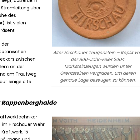
r liegt, außerdem
r Stromleitung über
öhe des
, ist vielen
räsent.
 der
botanischen
Alter Hirschauer Zeugenstein – Replik v
Neckars zwischen
der 800-Jahr-Feier 2004.
Marksteinzeugen wurden unter
llem an der
Grenzsteinen vergraben, um deren
und am Traufweg
genaue Lage bezeugen zu können.
auf einige alte
k Rappenberghalde
raftwerktechniker
 im Hirschauer Wehr
Kraftwerk. 15
 Döllmann und