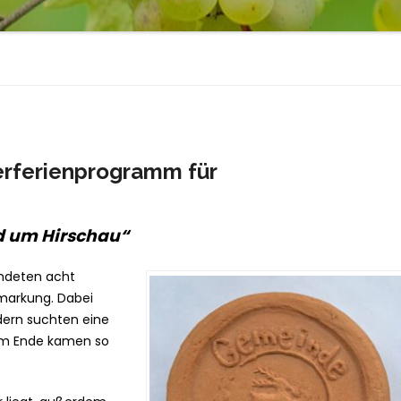
erferienprogramm für
 um Hirschau“
ndeten acht
markung. Dabei
ndern suchten eine
Am Ende kamen so