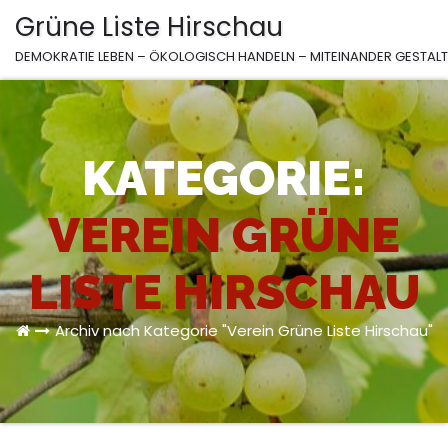
Zum
Grüne Liste Hirschau
Inhalt
DEMOKRATIE LEBEN – ÖKOLOGISCH HANDELN – MITEINANDER GESTAL
springen
KATEGORIE:
VEREIN GRÜNE
LISTE HIRSCHAU
Archiv nach Kategorie "Verein Grüne Liste Hirschau"